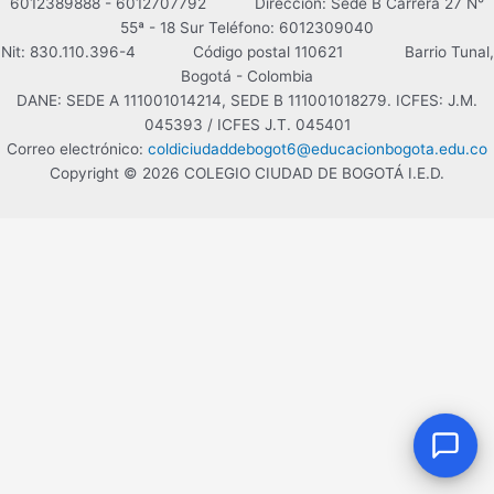
6012389888 - 6012707792 Dirección: Sede B Carrera 27 N°
55ª - 18 Sur Teléfono: 6012309040
¡Hola!
Soy el asistente virtual del
Nit: 830.110.396-4 Código postal 110621 Barrio Tunal,
Colegio Ciudad de Bogotá. ¿En qué
Bogotá - Colombia
puedo ayudarte?
DANE: SEDE A 111001014214, SEDE B 111001018279. ICFES: J.M.
08:54 AM
045393 / ICFES J.T. 045401
Correo electrónico:
coldiciudaddebogot6@educacionbogota.edu.co
Copyright © 2026 COLEGIO CIUDAD DE BOGOTÁ I.E.D.