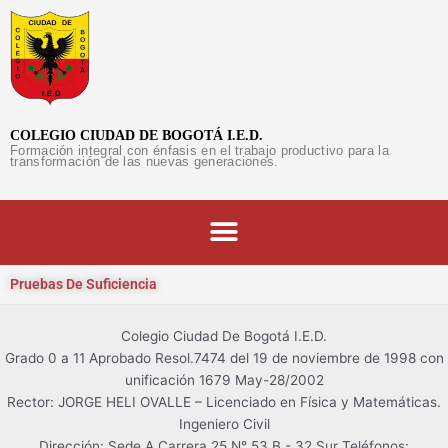
Ir
al
contenido
COLEGIO CIUDAD DE BOGOTÁ I.E.D.
Formación integral con énfasis en el trabajo productivo para la
transformación de las nuevas generaciones.
Pruebas De Suficiencia
Colegio Ciudad De Bogotá I.E.D.
Grado 0 a 11 Aprobado Resol.7474 del 19 de noviembre de 1998 con
unificación 1679 May-28/2002
Asistente CCDB
Rector: JORGE HELI OVALLE – Licenciado en Física y Matemáticas.
En línea
Ingeniero Civil
Dirección: Sede A Carrera 25 N° 53 B - 32 Sur Teléfonos: