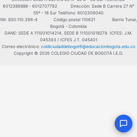
6012389888 - 6012707792 Dirección: Sede B Carrera 27 N°
¡Hola!
Soy el asistente virtual del
55ª - 18 Sur Teléfono: 6012309040
Colegio Ciudad de Bogotá. ¿En qué
Nit: 830.110.396-4 Código postal 110621 Barrio Tunal,
puedo ayudarte?
Bogotá - Colombia
11:48 AM
DANE: SEDE A 111001014214, SEDE B 111001018279. ICFES: J.M.
045393 / ICFES J.T. 045401
Correo electrónico:
coldiciudaddebogot6@educacionbogota.edu.co
Copyright © 2026 COLEGIO CIUDAD DE BOGOTÁ I.E.D.