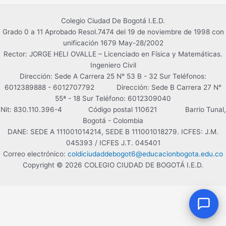
¡Hola!
Soy el asistente virtual del
Colegio Ciudad De Bogotá I.E.D.
Colegio Ciudad de Bogotá. ¿En qué
Grado 0 a 11 Aprobado Resol.7474 del 19 de noviembre de 1998 con
puedo ayudarte?
unificación 1679 May-28/2002
03:05 PM
Rector: JORGE HELI OVALLE – Licenciado en Física y Matemáticas.
Ingeniero Civil
Dirección: Sede A Carrera 25 N° 53 B - 32 Sur Teléfonos:
6012389888 - 6012707792 Dirección: Sede B Carrera 27 N°
55ª - 18 Sur Teléfono: 6012309040
Nit: 830.110.396-4 Código postal 110621 Barrio Tunal,
Bogotá - Colombia
DANE: SEDE A 111001014214, SEDE B 111001018279. ICFES: J.M.
045393 / ICFES J.T. 045401
Correo electrónico:
coldiciudaddebogot6@educacionbogota.edu.co
Copyright © 2026 COLEGIO CIUDAD DE BOGOTÁ I.E.D.