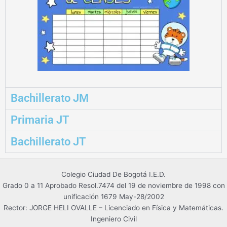
Asistente CCDB
En línea
Bachillerato JM
Primaria JT
¡Hola!
Soy el asistente virtual del
Colegio Ciudad de Bogotá. ¿En qué
Bachillerato JT
puedo ayudarte?
06:48 AM
Colegio Ciudad De Bogotá I.E.D.
Grado 0 a 11 Aprobado Resol.7474 del 19 de noviembre de 1998 con
unificación 1679 May-28/2002
Rector: JORGE HELI OVALLE – Licenciado en Física y Matemáticas.
Ingeniero Civil